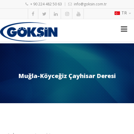
+ 90 224 482 50 63
info@goksin.com.tr
TR
Muğla-Köyceğiz Çayhisar Deresi