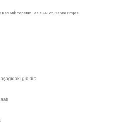
atı Atık Yönetim Tesisi (4 Lot ) Yapım Projesi
 aşağıdaki gibidir:
aatı
ı