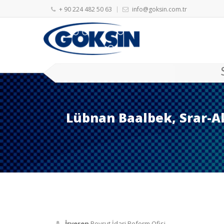
+ 90 224 482 50 63
info@goksin.com.tr
Lübnan Baalbek, Srar-Ak
İşveren
Beyrut İdari Reform Ofisi