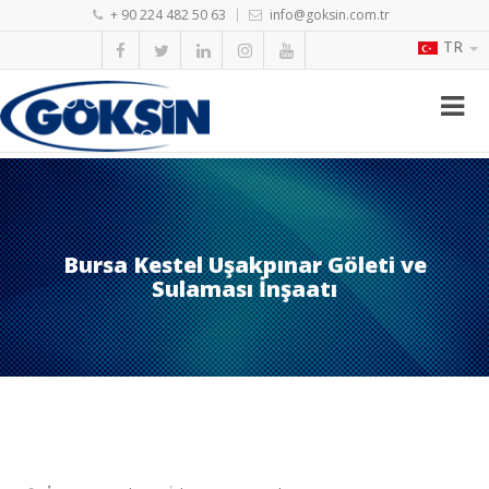
+ 90 224 482 50 63
info@goksin.com.tr
TR
Bursa Kestel Uşakpınar Göleti ve
Sulaması İnşaatı