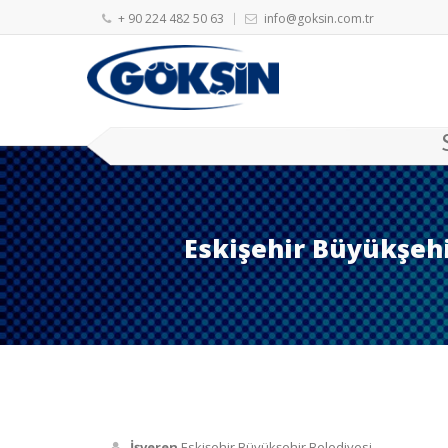
+ 90 224 482 50 63
info@goksin.com.tr
Eskişehir Büyükşehir
İşveren
Eskişehir Büyükşehir Belediyesi