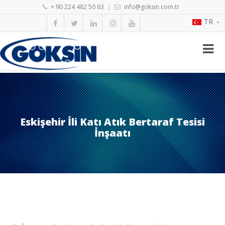
+ 90 224 482 50 63
info@goksin.com.tr
TR
Eskişehir İli Katı Atık Bertaraf Tesisi
İnşaatı