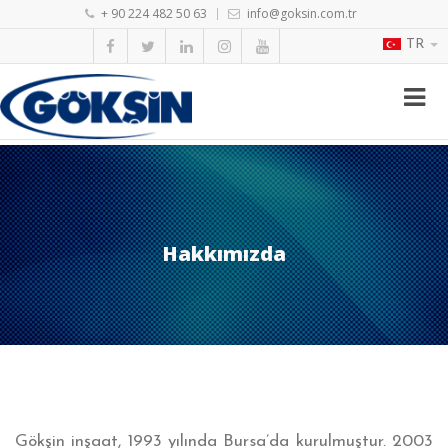
+ 90 224 482 50 63
info@goksin.com.tr
TR
Hakkımızda
Gökşin inşaat, 1993 yılında Bursa’da kurulmuştur. 2003