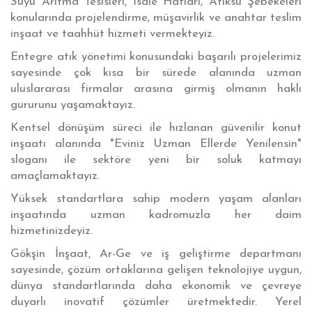
Suyu Arıtma Tesisleri, İsale Hatları, Atıksu Şebekeleri
konularında projelendirme, müşavirlik ve anahtar teslim
inşaat ve taahhüt hizmeti vermekteyiz.
Entegre atık yönetimi konusundaki başarılı projelerimiz
sayesinde çok kısa bir sürede alanında uzman
uluslararası firmalar arasına girmiş olmanın haklı
gururunu yaşamaktayız.
Kentsel dönüşüm süreci ile hızlanan güvenilir konut
inşaatı alanında "Eviniz Uzman Ellerde Yenilensin"
sloganı ile sektöre yeni bir soluk katmayı
amaçlamaktayız.
Yüksek standartlara sahip modern yaşam alanları
inşaatında uzman kadromuzla her daim
hizmetinizdeyiz.
Gökşin İnşaat, Ar-Ge ve iş geliştirme departmanı
sayesinde, çözüm ortaklarına gelişen teknolojiye uygun,
dünya standartlarında daha ekonomik ve çevreye
duyarlı inovatif çözümler üretmektedir. Yerel